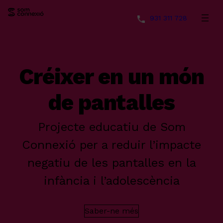
931 311 728
Vés
al
contingut
Créixer en un món
de pantalles
Projecte educatiu de Som
Connexió per a reduir l’impacte
negatiu de les pantalles en la
infància i l’adolescència
Saber-ne més