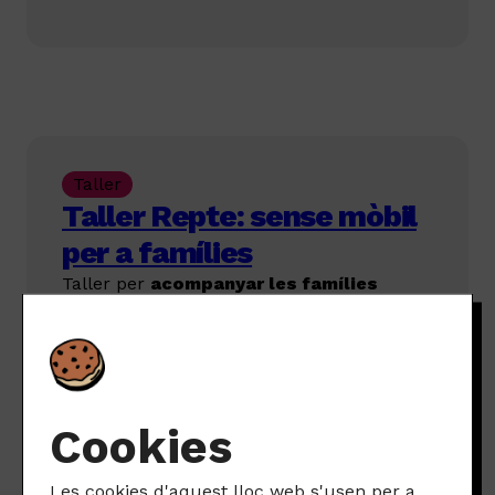
Taller
Taller Repte: sense mòbil
per a famílies
Taller per
acompanyar les famílies
abans de fer el repte sense mòbil
que
proposa la guia.
Descarregar
Cookies
Les cookies d'aquest lloc web s'usen per a