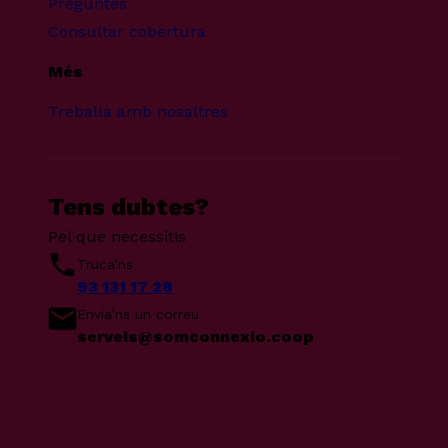
Preguntes
Consultar cobertura
Més
Treballa amb nosaltres
Tens dubtes?
Pel que necessitis
Truca’ns
93 131 17 28
Envia’ns un correu
serveis@somconnexio.coop