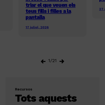
triar el que veuen els
27 
teus fills i filles a la
pantalla
17 juliol, 2026
1/21
Recursos
Tots aquests