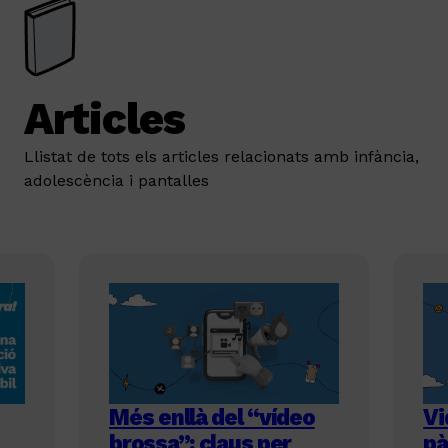
és
Articles
r-
Llistat de tots els articles relacionats amb infància,
adolescència i pantalles
Més enllà del “vídeo
Vi
brossa”: claus per
pà