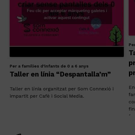
Feu clic per acceptar màrqueting galetes i
activar aquest contingut
Pe
Ta
p
Per a famílies d’infants de 0 a 6 anys
p
Taller en línia “Despantalla’m”
En
Taller en línia organitzat per Som Connexió i
fa
impartit per Cafè i Social Media.
co
fi
fa
au
So
s