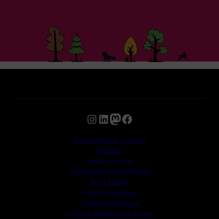
Instagram
LinkedIn
Mastodon
Facebook
Junta arbitral consum
Estatuts
Balanç social
Condicions contractació
Avís Legal
Política cookies
Política privadesa
Política privadesa a xarxes