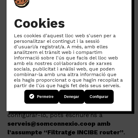
Si vols controlar l’accés a Internet dels
Cookies
menors a casa,
una opció molt efectiva
és aplicar el filtratge oficial de l’INCIBE
Les cookies d'aquest lloc web s'usen per a
(Institut Nacional de Ciberseguretat)
personalitzar el contingut i la sessió
directament al router. D’aquesta manera,
d'usuari/a registrat/a. A més, amb elles
analitzem el trànsit web i compartim
quan els mòbils es connectin a la xarxa
informació sobre l'ús que facis del lloc web
de casa, no podran accedir a les pàgines
amb els nostres col·laboradors de xarxes
socials, publicitat i anàlisi web, que poden
web que estiguin bloquejades. Aquest
combinar-la amb una altra informació que
els hagis proporcionat o que hagin recopilat a
sistema és més difícil de saltar per part
partir de l'ús que hagis fet dels seus serveis.
dels menors, ja que per eliminar el
filtratge caldria entrar al router de casa.
Permetre
Denegar
Configurar
Si vols que t’expliquem pas a pas com
configurar-lo, pots escriure’ns a
serveis@somconnexio.coop amb
l’assumpte “Filtratge INCIBE router”
.