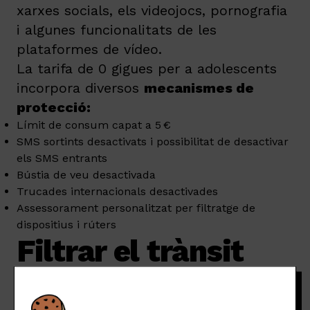
xarxes socials, els videojocs, pornografia
i algunes funcionalitats de les
plataformes de vídeo.
La tarifa de 0 gigues per a adolescents
incorpora diversos
mecanismes de
protecció:
Límit de consum capat a 5 €
SMS sortints desactivats i possibilitat de desactivar
els SMS entrants
Bústia de veu desactivada
Trucades internacionals desactivades
Assessorament personalitzat per filtratge de
dispositius i rúters
Filtrar el trànsit
del router