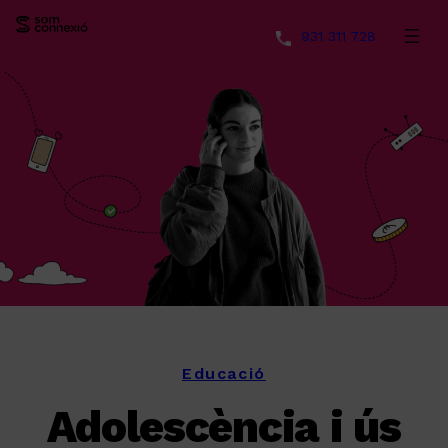
931 311 728
Vés
al
contingut
Educació
Adolescència i ús