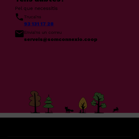
Pel que necessitis
Truca’ns
93 131 17 28
Envia’ns un correu
serveis@somconnexio.coop