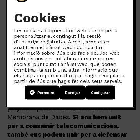
Cookies
Les cookies d'aquest lloc web s'usen per a
personalitzar el contingut i la sessió
d'usuari/a registrat/a. A més, amb elles
analitzem el trànsit web i compartim
informació sobre l'ús que facis del lloc web
Volem trobar la forma de vetllar perquè
amb els nostres col·laboradors de xarxes
els nostres usuaris i usuàries puguin
socials, publicitat i anàlisi web, que poden
combinar-la amb una altra informació que
exercir el dret a no rebre trucades
els hagis proporcionat o que hagin recopilat a
partir de l'ús que hagis fet dels seus serveis.
telefòniques no desitjades, d’una manera
fàcil, còmoda i col·lectiva. I per això, hem
Permetre
Denegar
Configurar
posat en marxa aquesta prova pilot d’un
projecte que vol anar més enllà: la
Membrana de Dades.
Si ens hem unit
per a consumir telecomunicacions,
també ens podem unir per a defensar