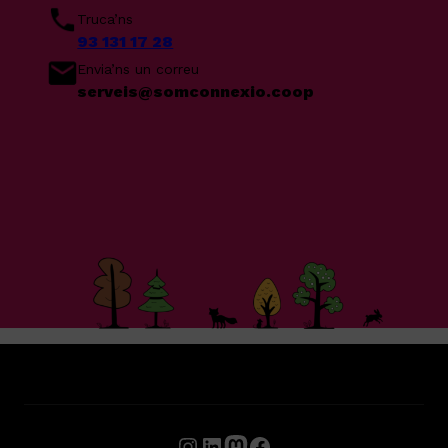
Truca’ns
93 131 17 28
Envia’ns un correu
serveis@somconnexio.coop
Instagram
LinkedIn
Mastodon
Facebook