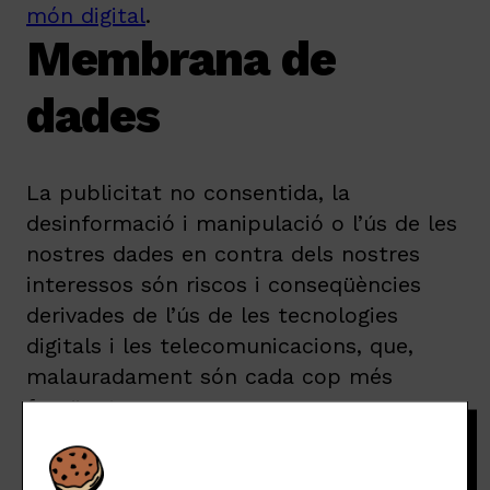
món digital
.
Membrana de
dades
La publicitat no consentida, la
desinformació i manipulació o l’ús de les
nostres dades en contra dels nostres
interessos són riscos i conseqüències
derivades de l’ús de les tecnologies
digitals i les telecomunicacions, que,
malauradament són cada cop més
freqüents.