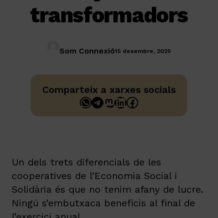
transformadors
Som Connexió
15 desembre, 2025
Comparteix a xarxes socials
WhatsApp
Telegram
Mastodon
LinkedIn
Facebook
Un dels trets diferencials de les
cooperatives de l’Economia Social i
Solidària és que no tenim afany de lucre.
Ningú s’embutxaca beneficis al final de
l’exercici anual.