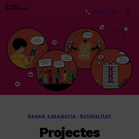
931 311 728
Vés
al
contingut
Sense categoria
, 
Solidaritat
Projectes